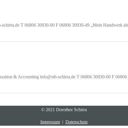
tb-schirra.de T 06806 30930-00 F 06806 30930-49 „Mein Handwerk als S
 Taxation & Accounting info@stb-schirra.de T 06806 30930-00 F 06806 
© 2021 Dorothee Schirra
Impressum
|
Datenschutz