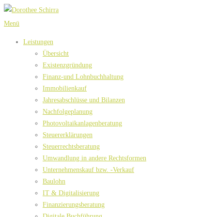
Zum
Inhalt
Menü
springen
Leistungen
Übersicht
Existenzgründung
Finanz-und Lohnbuchhaltung
Immobilienkauf
Jahresabschlüsse und Bilanzen
Nachfolgeplanung
Photovoltaikanlagenberatung
Steuererklärungen
Steuerrechtsberatung
Umwandlung in andere Rechtsformen
Unternehmenskauf bzw. -Verkauf
Baulohn
IT & Digitalisierung
Finanzierungsberatung
Digitale Buchführung