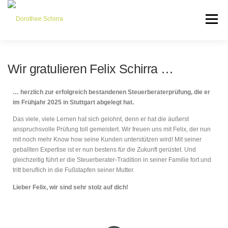
Menü
LEISTUNGEN
TEAM
PARTNER
NEWS
Wir gratulieren Felix Schirra …
… herzlich zur erfolgreich bestandenen
Steuerberaterprüfung, die er
KONTAKT
im Frühjahr 2025 in Stuttgart abgelegt hat.
Das viele, viele Lernen hat sich gelohnt, denn er hat die äußerst
anspruchsvolle Prüfung toll gemeistert. Wir freuen uns mit Felix, der nun
mit noch mehr Know how seine Kunden unterstützen wird! Mit seiner
geballten Expertise ist er nun bestens für die Zukunft gerüstet. Und
gleichzeitig führt er die Steuerberater-Tradition in seiner Familie fort und
tritt beruflich in die Fußstapfen seiner Mutter.
Lieber Felix, wir sind sehr stolz auf dich!